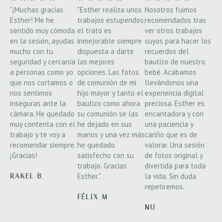
"¡Muchas gracias
"Esther realiza unos
Nosotros fuimos
Esther! Me he
trabajos estupendos,
recomendados tras
sentido muy cómoda
el trato es
ver otros trabajos
en la sesión, ayudas
inmejorable siempre
suyos para hacer los
mucho con tu
dispuesta a darte
recuerdos del
seguridad y cercanía
las mejores
bautizo de nuestro
a personas como yo
opciones. Las fotos
bebé. Acabamos
que nos cortamos o
de comunión de mi
llevándonos una
nos sentimos
hijo mayor y tanto el
experiencia digital
inseguras ante la
bautizo como ahora
preciosa. Esther es
cámara. He quedado
su comunión se las
encantadora y con
muy contenta con el
he dejado en sus
una paciencia y
trabajo y te voy a
manos y una vez más
cariño que es de
recomendar siempre.
he quedado
valorar. Una sesión
¡Gracias!
satisfecho con su
de fotos original y
trabajo. Gracias
divertida para toda
Esther."
la vida. Sin duda
RAKEL B.
repetiremos.
FÉLIX M
NU